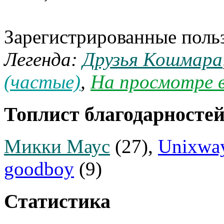
Зарегистрированные поль
Легенда:
Друзья Кошмара
(частые)
,
На просмотре в
Топлист благодарносте
Микки Маус
(27),
Unixwa
goodboy
(9)
Статистика