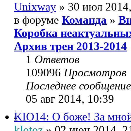
Unixway
» 30 июл 2014,
в форуме
Команда
»
Вн
Коробка неактуальны
Архив трен 2013-2014
1
Ответов
109096
Просмотров
Последнее сообщени
05 авг 2014, 10:39
KIO14: О боже! За мной
klotoz
» 02 июн 2014, 2